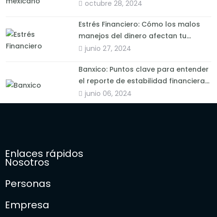
octubre 28, 2024
Estrés Financiero: Cómo los malos
manejos del dinero afectan tu
bienestar
junio 27, 2024
Banxico: Puntos clave para entender
el reporte de estabilidad financiera
2024
junio 06, 2024
Enlaces rápidos
Nosotros
Personas
Empresa